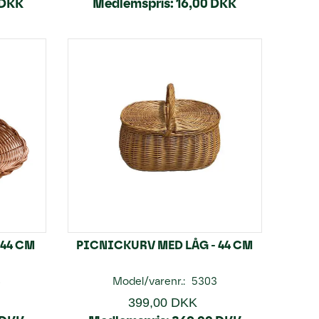
 DKK
Medlemspris:
16,00 DKK
 44 CM
PICNICKURV MED LÅG - 44 CM
8
Model/varenr.:
5303
399,00 DKK