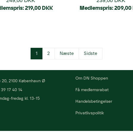
249,00 DKK
239,00 DKK
lemspris:
219,00 DKK
Medlemspris:
209,00
1
2
Næste
Sidste
Om DN Shoppen
 20, 2100 København Ø
/
39 17 40 14
Få medlemsrabat
ndag-fredag kl. 13-15
Handelsbetingelser
Privatlivspolitik