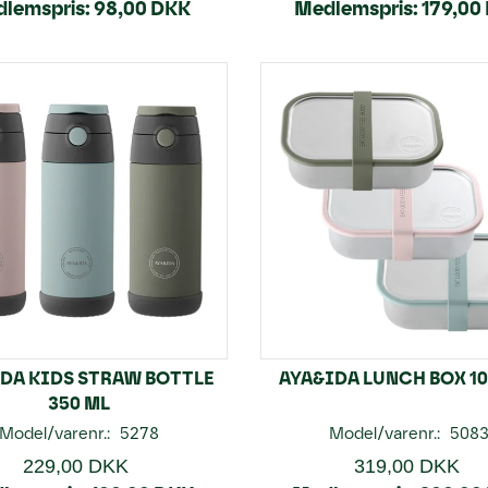
lemspris:
98,00 DKK
Medlemspris:
179,00
DA KIDS STRAW BOTTLE
AYA&IDA LUNCH BOX 10
350 ML
Model/varenr.:
5278
Model/varenr.:
508
229,00 DKK
319,00 DKK