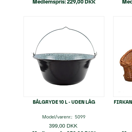
Medlemspris:
229,00 DKK
Med
BÅLGRYDE 10 L - UDEN LÅG
FIRKAN
Model/varenr.:
5099
399,00 DKK