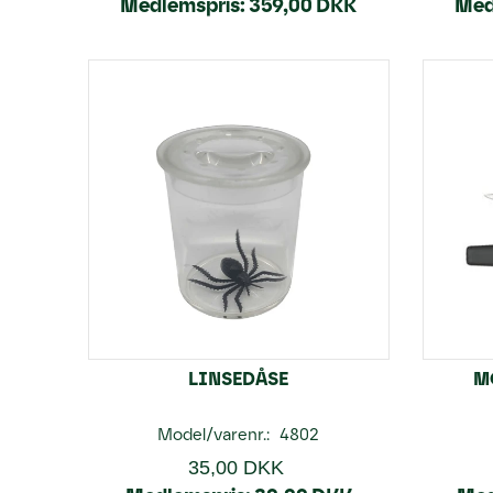
Medlemspris:
359,00 DKK
Med
LINSEDÅSE
M
Model/varenr.:
4802
35,00 DKK