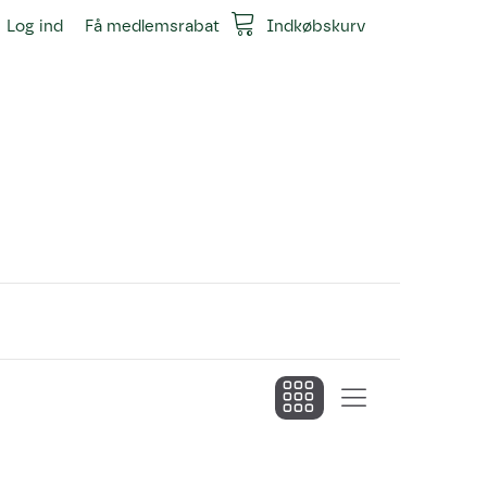
Log ind
Få medlemsrabat
Indkøbskurv