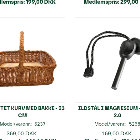
lemspris:
199,00 DKK
Medlemspris:
299,00
TET KURV MED BAKKE - 53
ILDSTÅL I MAGNESIUM 
CM
2.0
Model/varenr.:
5237
Model/varenr.:
525
369,00 DKK
169,00 DKK