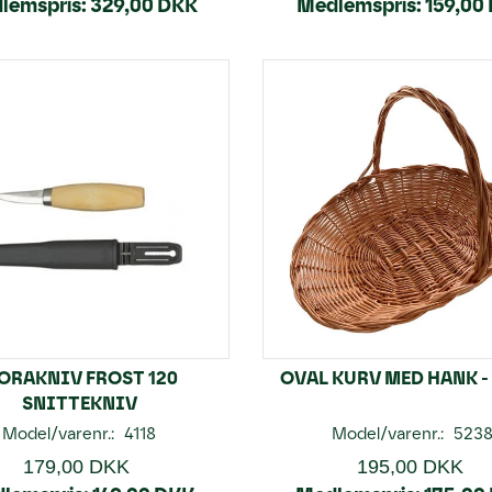
lemspris:
329,00 DKK
Medlemspris:
159,00
ORAKNIV FROST 120
OVAL KURV MED HANK -
SNITTEKNIV
Model/varenr.:
4118
Model/varenr.:
523
179,00 DKK
195,00 DKK