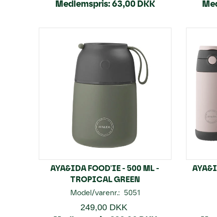
Medlemspris:
63,00 DKK
Med
AYA&IDA FOOD'IE - 500 ML -
AYA&I
TROPICAL GREEN
Model/varenr.:
5051
249,00 DKK