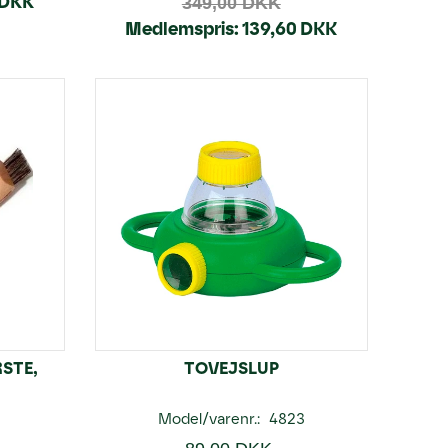
 DKK
349,00 DKK
Medlemspris:
139,60 DKK
STE,
TOVEJSLUP
Model/varenr.:
4823