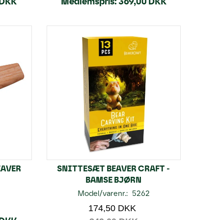
 DKK
Medlemspris:
369,00 DKK
EAVER
SNITTESÆT BEAVER CRAFT -
BAMSE BJØRN
Model/varenr.:
5262
174,50 DKK