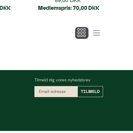
89,00 DKK
 DKK
Medlemspris:
70,00 DKK
Tilmeld dig vores nyhedsbrev
Email-
TILMELD
adresse