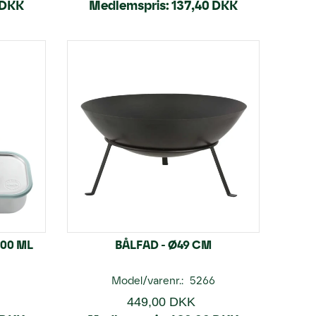
 DKK
Medlemspris:
137,40 DKK
00 ML
BÅLFAD - Ø49 CM
3
Model/varenr.:
5266
449,00 DKK