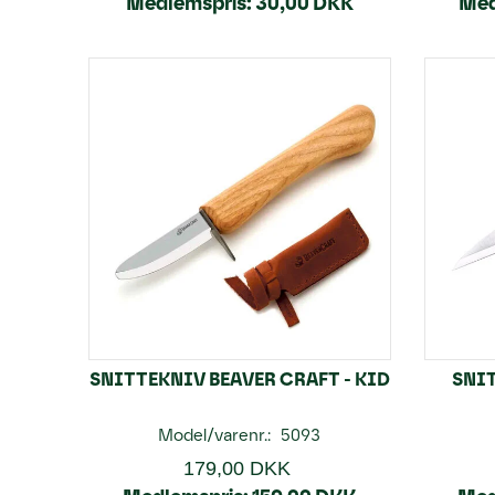
Medlemspris:
30,00 DKK
Med
SNITTEKNIV BEAVER CRAFT - KID
SNIT
Model/varenr.:
5093
179,00 DKK