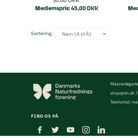
50,00 DKK
Medlemspris:
45,00 DKK
Med
Sortering:
Masnedøgade
shop@dn.dk
Telefontid, ma
FIND OS PÅ