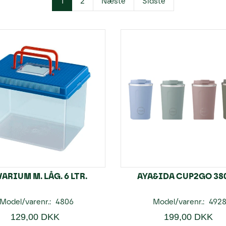
1
2
Næste
Sidste
ARIUM M. LÅG. 6 LTR.
AYA&IDA CUP2GO 38
Model/varenr.:
4806
Model/varenr.:
492
129,00 DKK
199,00 DKK