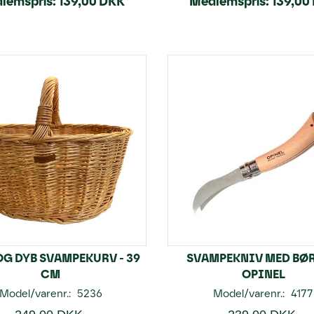
lemspris:
139,00 DKK
Medlemspris:
139,00
OG DYB SVAMPEKURV - 39
SVAMPEKNIV MED BØR
CM
OPINEL
Model/varenr.:
5236
Model/varenr.:
4177