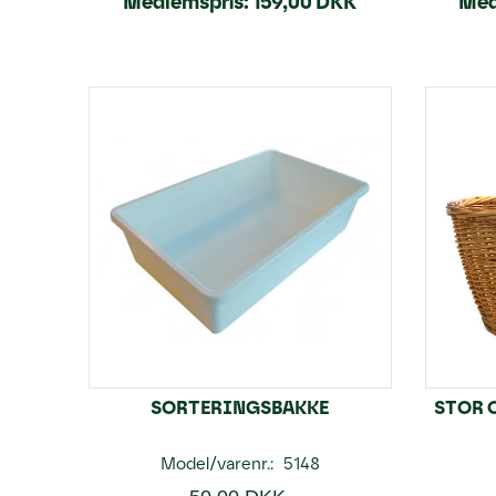
Medlemspris:
159,00 DKK
Med
SORTERINGSBAKKE
STOR 
Model/varenr.:
5148