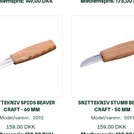
lemspris:
149,00 DKK
Medlemspris:
175,00
TEKNIV SPIDS BEAVER
SNITTEKNIV STUMB B
CRAFT - 60 MM
CRAFT - 50 MM
Model/varenr.:
5092
Model/varenr.:
5091
159,00 DKK
159,00 DKK