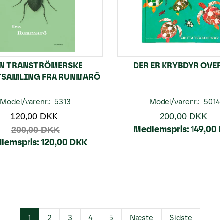
N TRANSTRÖMERSKE
DER ER KRYBDYR OVE
TSAMLING FRA RUNMARÖ
Model/varenr.:
5313
Model/varenr.:
5014
120,00 DKK
200,00 DKK
Medlemspris:
149,00
200,00 DKK
lemspris:
120,00 DKK
1
2
3
4
5
Næste
Sidste