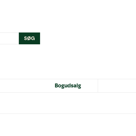
SØG
Bogudsalg