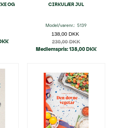
KKE OG
CIRKULÆR JUL
7
Model/varenr.:
5139
138,00 DKK
 DKK
230,00 DKK
Medlemspris:
138,00 DKK