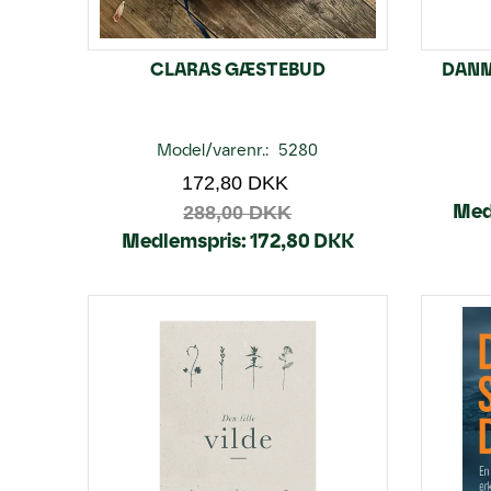
CLARAS GÆSTEBUD
DANM
Model/varenr.:
5280
172,80 DKK
Med
288,00 DKK
Medlemspris:
172,80 DKK