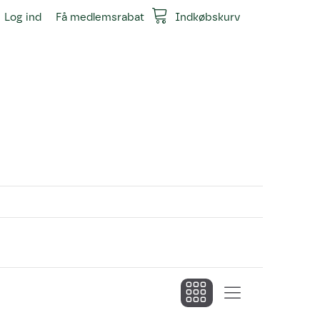
Log ind
Få medlemsrabat
Indkøbskurv