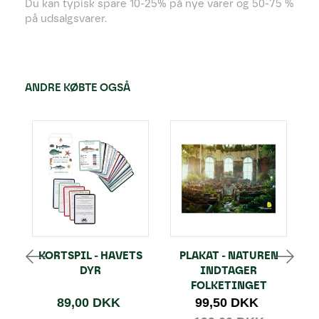
Du kan typisk spare 10-25% på nye varer og 50-75 %
på udsalgsvarer.
ANDRE KØBTE OGSÅ
KORTSPIL - HAVETS
PLAKAT - NATUREN
DYR
INDTAGER
B
FOLKETINGET
89,00 DKK
99,50 DKK