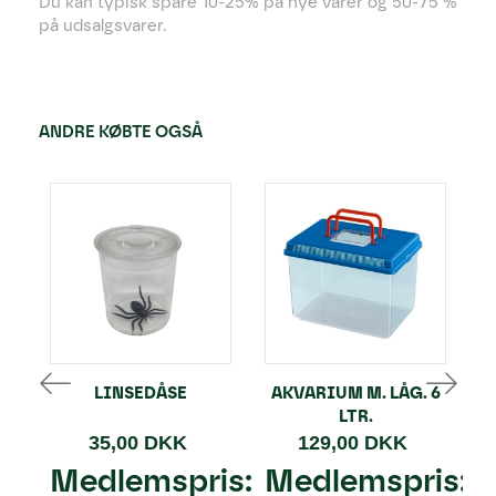
Du kan typisk spare 10-25% på nye varer og 50-75 %
på udsalgsvarer.
ANDRE KØBTE OGSÅ
LINSEDÅSE
AKVARIUM M. LÅG. 6
LTR.
35,00 DKK
129,00 DKK
Medlemspris:
Medlemspris: