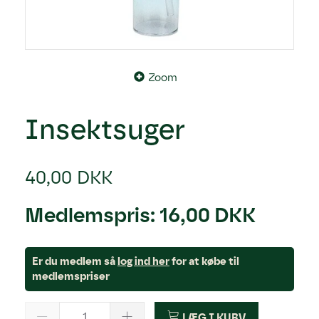
Zoom
Insektsuger
40,00 DKK
Medlemspris:
16,00 DKK
Er du medlem så
log ind her
for at købe til
medlemspriser
LÆG I KURV