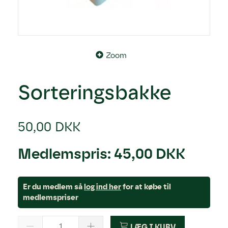
Zoom
Sorteringsbakke
50,00 DKK
Medlemspris:
45,00 DKK
Er du medlem så
log ind her
for at købe til
medlemspriser
LÆG I KURV