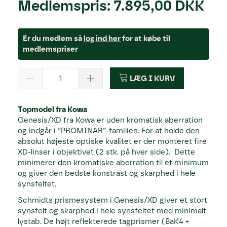
Medlemspris:
7.895,00 DKK
Er du medlem så
log ind her
for at købe til
medlemspriser
LÆG I KURV
Topmodel fra Kowa
Genesis/XD fra Kowa er uden kromatisk aberration
og indgår i ”PROMINAR”-familien. For at holde den
absolut højeste optiske kvalitet er der monteret fire
XD-linser i objektivet (2 stk. på hver side). Dette
minimerer den kromatiske aberration til et minimum
og giver den bedste konstrast og skarphed i hele
synsfeltet.
Schmidts prismesystem i Genesis/XD giver et stort
synsfelt og skarphed i hele synsfeltet med minimalt
lystab. De højt reflekterede tagprismer (BaK4 +