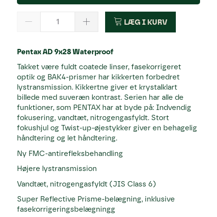
LÆG I KURV
Pentax AD 9x28 Waterproof
Takket være fuldt coatede linser, fasekorrigeret
optik og BAK4-prismer har kikkerten forbedret
lystransmission. Kikkertne giver et krystalklart
billede med suveræn kontrast. Serien har alle de
funktioner, som PENTAX har at byde på: Indvendig
fokusering, vandtæt, nitrogengasfyldt. Stort
fokushjul og Twist-up-øjestykker giver en behagelig
håndtering og let håndtering.
Ny FMC-antirefleksbehandling
Højere lystransmission
Vandtæt, nitrogengasfyldt (JIS Class 6)
Super Reflective Prisme-belægning, inklusive
fasekorrigeringsbelægningg