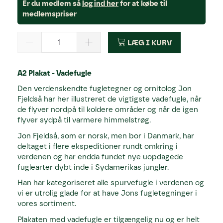
Er du medlem så
log ind her
for at købe til
medlemspriser
LÆG I KURV
A2 Plakat - Vadefugle
Den verdenskendte fugletegner og ornitolog Jon
Fjeldså har her illustreret de vigtigste vadefugle, når
de flyver nordpå til koldere områder og når de igen
flyver sydpå til varmere himmelstrøg.
Jon Fjeldså, som er norsk, men bor i Danmark, har
deltaget i flere ekspeditioner rundt omkring i
verdenen og har endda fundet nye uopdagede
fuglearter dybt inde i Sydamerikas jungler.
Han har kategoriseret alle spurvefugle i verdenen og
vi er utrolig glade for at have Jons fugletegninger i
vores sortiment.
Plakaten med vadefugle er tilgængelig nu og er helt