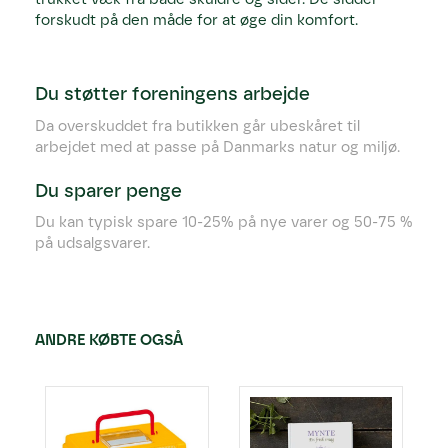
forskudt på den måde for at øge din komfort.
Du støtter foreningens arbejde
Da overskuddet fra butikken går ubeskåret til
arbejdet med at passe på Danmarks natur og miljø.
Du sparer penge
Du kan typisk spare 10-25% på nye varer og 50-75 %
på udsalgsvarer.
ANDRE KØBTE OGSÅ