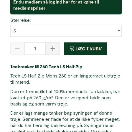
Er du medlem så
log ind her
for at købe til
medlemspriser
Størrelse:
LÆG I KURV
Icebreaker M 260 Tech LS Half Zip
Tech LS Half Zip Mens 260 er en langærmet uldtrøje
til mænd.
Den er fremstillet af 100% merinould i en lækker, tyk
kvalitet på 260 g/m². Den er velegnet både som
basislag og som varm trøje.
Der er lagt mange tanker bag syningen af denne
trøje. Sømmene er flade for at de ikke fylder meget,
når du har flere lag beklædning på. Syningerne er
trukket væk fra både skuldre og sider. De sidder