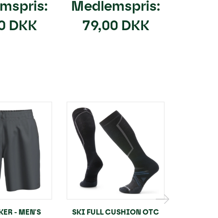
mspris:
Medlemspris:
Medl
0 DKK
79,00 DKK
79,
ER - MEN'S
SKI FULL CUSHION OTC
SMART