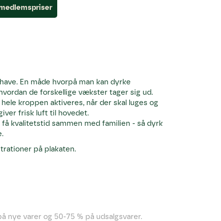
l medlemspriser
have. En måde hvorpå man kan dyrke
hvordan de forskellige vækster tager sig ud.
hele kroppen aktiveres, når der skal luges og
er frisk luft til hovedet.
 få kvalitetstid sammen med familien - så dyrk
.
trationer på plakaten.
å nye varer og 50-75 % på udsalgsvarer.