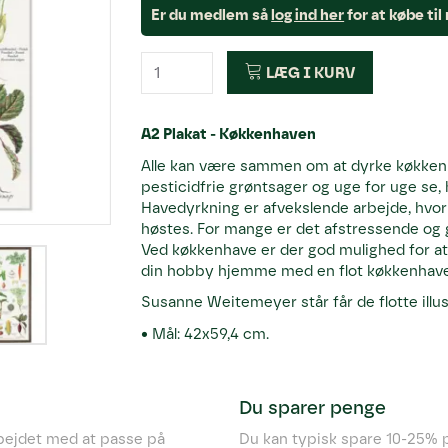
Er du medlem så
log ind her
for at købe ti
LÆG I KURV
A2 Plakat - Køkkenhaven
Alle kan være sammen om at dyrke køkken
pesticidfrie grøntsager og uge for uge se, 
Havedyrkning er afvekslende arbejde, hvor 
høstes. For mange er det afstressende og giv
Ved køkkenhave er der god mulighed for at
din hobby hjemme med en flot køkkenhave
Susanne Weitemeyer står får de flotte illus
• Mål: 42x59,4 cm.
Du sparer penge
rbejdet med at passe på
Du kan typisk spare 10-25% p