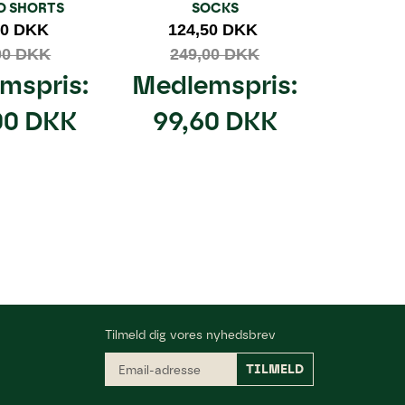
O SHORTS
SOCKS
CUSHIO
00 DKK
124,50 DKK
114
00 DKK
249,00 DKK
22
mspris:
Medlemspris:
Medl
00 DKK
99,60 DKK
91,
Tilmeld dig vores nyhedsbrev
Email-
TILMELD
adresse