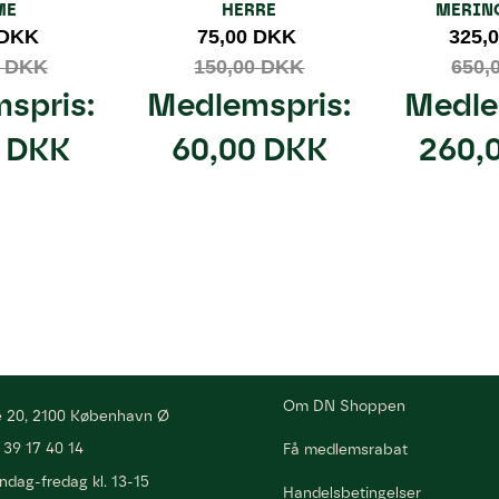
ME
HERRE
MERIN
 DKK
75,00 DKK
325,
0 DKK
150,00 DKK
650,
spris:
Medlemspris:
Medle
0 DKK
60,00 DKK
260,
Om DN Shoppen
 20, 2100 København Ø
/
39 17 40 14
Få medlemsrabat
ndag-fredag kl. 13-15
Handelsbetingelser