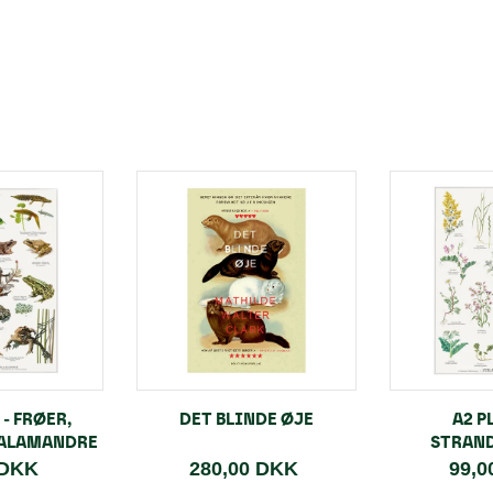
 - FRØER,
DET BLINDE ØJE
A2 P
SALAMANDRE
STRAN
 DKK
280,00 DKK
99,0