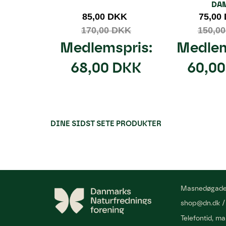
DA
85,00 DKK
75,00
170,00 DKK
150,0
Medlemspris:
Medlem
68,00 DKK
60,0
DINE SIDST SETE PRODUKTER
Masnedøgade
shop@dn.dk
Telefontid, ma