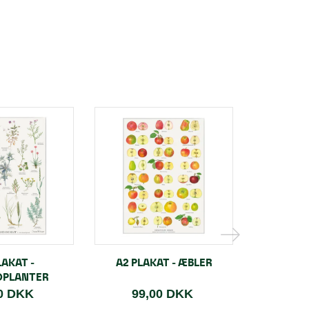
LAKAT -
A2 PLAKAT - ÆBLER
A2 PLAK
DPLANTER
P
0 DKK
99,00 DKK
99