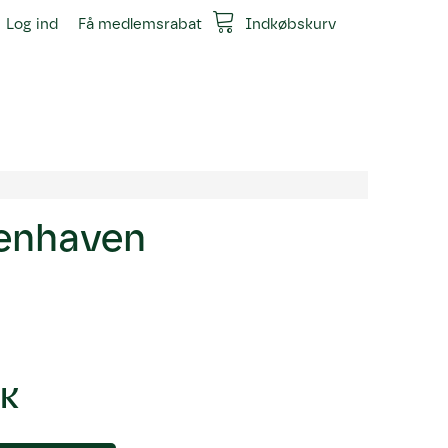
Log ind
Få medlemsrabat
Indkøbskurv
kenhaven
KK