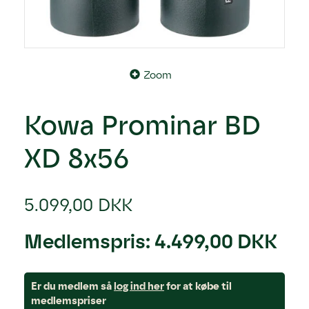
Zoom
Kowa Prominar BD
XD 8x56
5.099,00 DKK
Medlemspris:
4.499,00 DKK
Er du medlem så
log ind her
for at købe til
medlemspriser