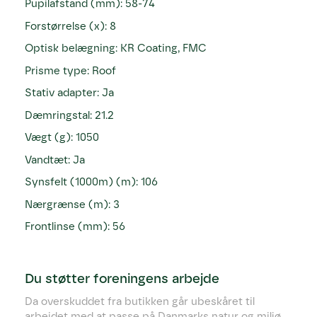
Pupilafstand (mm): 58-74
Forstørrelse (x): 8
Optisk belægning: KR Coating, FMC
Prisme type: Roof
Stativ adapter: Ja
Dæmringstal: 21.2
Vægt (g): 1050
Vandtæt: Ja
Synsfelt (1000m) (m): 106
Nærgrænse (m): 3
Frontlinse (mm): 56
Du støtter foreningens arbejde
Da overskuddet fra butikken går ubeskåret til
arbejdet med at passe på Danmarks natur og miljø.