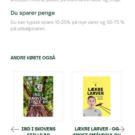
Du sparer penge
Du kan typisk spare 10-25% på nye varer og 50-75 %
på udsalgsvarer.
ANDRE KØBTE OGSÅ
IND I SKOVENS
LÆKRE LARVER - OG