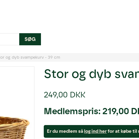
SØG
tor og dyb svampekurv - 39 cm
Stor og dyb sva
249,00 DKK
Medlemspris:
219,00 
Er du medlem så
log ind her
for at købe ti