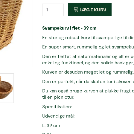
LÆG I KURV
Svampekurv i flet - 39 cm
En stor og robust kurv til svampe lige til 
En super smart, rummelig og let svampekur
Den er flettet af naturmaterialer og alt e
enkel og funktionel, og den solide hank gø
Kurven er desuden meget let og rummelig.
Den er perfekt, når du skal en tur i skove
Du kan også bruge kurven at plukke frugt o
til en picnictur.
Specifikation:
Udvendige mål:
L: 39 cm