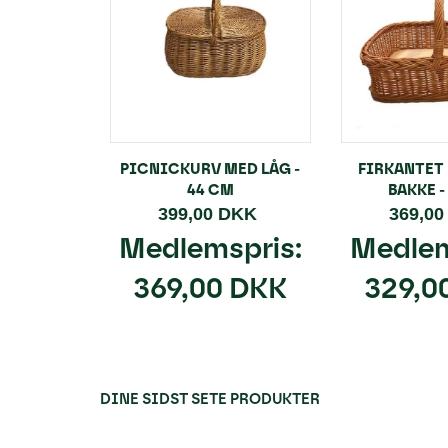
PICNICKURV MED LÅG -
FIRKANTET
44 CM
BAKKE -
399,00 DKK
369,0
Medlemspris:
Medlem
369,00 DKK
329,0
DINE SIDST SETE PRODUKTER