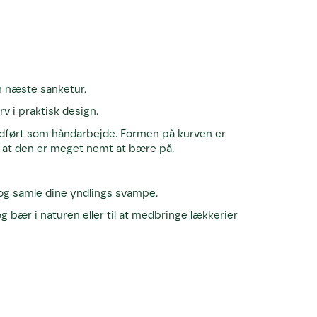
din næste sanketur.
v i praktisk design.
r udført som håndarbejde. Formen på kurven er
r, at den er meget nemt at bære på.
n og samle dine yndlings svampe.
g bær i naturen eller til at medbringe lækkerier