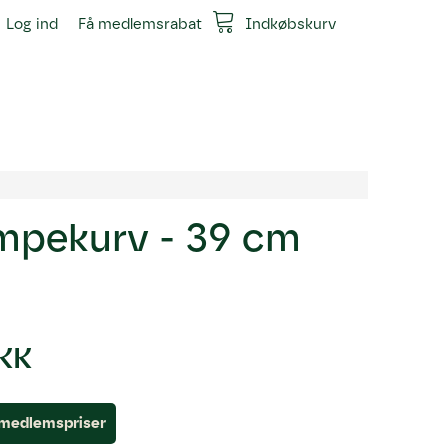
Log ind
Få medlemsrabat
Indkøbskurv
mpekurv - 39 cm
DKK
l medlemspriser