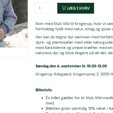
LÆG I KURV
Kom med Klub Vild til Krogerup, hvor vi s
formiddag fyldt med natur, smag og sjove o
Her kan du tegne dyr sammen med forfatter
dyre- og plantesafari med vilde naturguid
med Aarstiderne og prøve kræfter med en s
naturens dyr og blive klogere på alt det, de
Søndag den 6. september kl. 10.00-12.00
Krogerup Avlsgaard, Krogerupvej 3, 3050
Billetinfo
Én billet gælder for ét Klub Vild-med
med.
Billetten giver samtidig 10% rabat i 