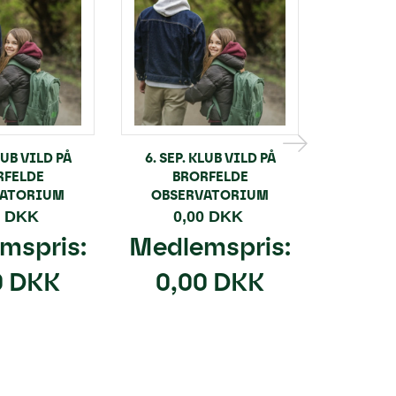
LUB VILD PÅ
6. SEP. KLUB VILD PÅ
5. SEP.
RFELDE
BRORFELDE
GEOCENT
VATORIUM
OBSERVATORIUM
0 DKK
0,00 DKK
0,
mspris:
Medlemspris:
Medl
0 DKK
0,00 DKK
0,