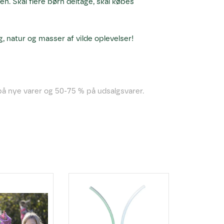
gen. Skal flere børn deltage, skal købes
, natur og masser af vilde oplevelser!
å nye varer og 50-75 % på udsalgsvarer.