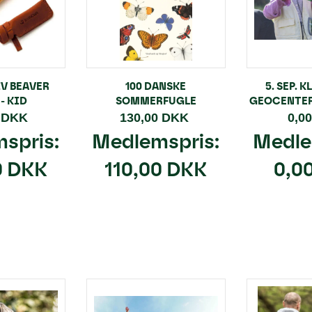
V BEAVER
100 DANSKE
5. SEP. K
- KID
SOMMERFUGLE
GEOCENTER
0 DKK
130,00 DKK
0,0
spris:
Medlemspris:
Medle
0 DKK
110,00 DKK
0,0