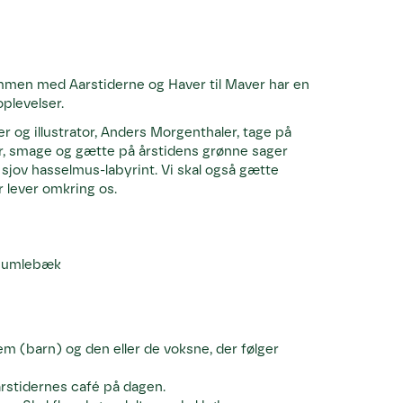
ammen med Aarstiderne og Haver til Maver har en
plevelser.
 og illustrator, Anders Morgenthaler, tage på
er, smage og gætte på årstidens grønne sager
jov hasselmus-labyrint. Vi skal også gætte
r lever omkring os.
 Humlebæk
lem (barn) og den eller de voksne, der følger
Aarstidernes café på dagen.