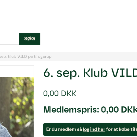
SØG
 sep. Klub VILD på Krogerup
6. sep. Klub VIL
0,00 DKK
Medlemspris:
0,00 DK
Er du medlem så
log ind her
for at købe ti