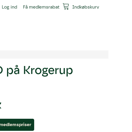
Log ind
Få medlemsrabat
Indkøbskurv
D på Krogerup
K
l medlemspriser