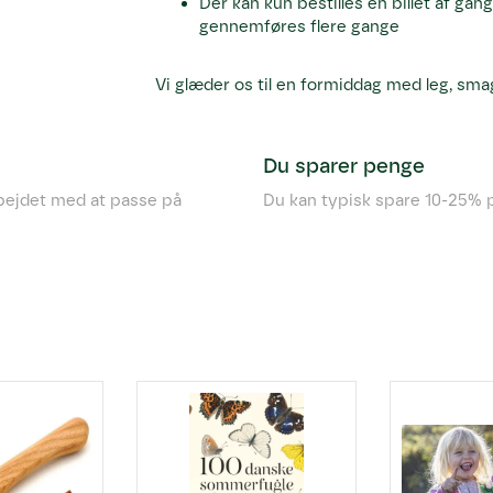
Der kan kun bestilles én billet af gan
gennemføres flere gange
Vi glæder os til en formiddag med leg, smag
Du sparer penge
rbejdet med at passe på
Du kan typisk spare 10-25% p