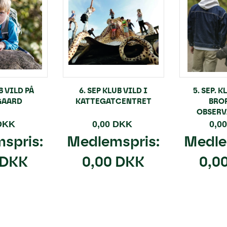
UB VILD PÅ
6. SEP KLUB VILD I
5. SEP. K
GAARD
KATTEGATCENTRET
BRO
OBSER
 DKK
0,00 DKK
0,0
spris:
Medlemspris:
Medle
 DKK
0,00 DKK
0,0