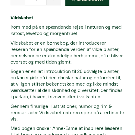
Vildskabet
Kom med på en spændende rejse i naturen og mød
katost, løvefod og morgenfrue!
Vildskabet er en børnebog, der introducerer
læseren for en spændende verden af vilde planter,
der selvom de er almindelige herhjemme, ofte bliver
overset og med tiden glemt.
Bogen er en let introduktion til 20 udvalgte planter,
du kan støde på i den danske natur og opfordrer til,
at vi igen stifter bekendtskab med og ikke mindst
værdsætter al den skønhed og diversitet, der findes
i parken, i haven, i skoven eller i vejkanten.
Gennem finurlige illustrationer, humor og rim &
remser lader Vildskabet naturen spire på allerfineste
vis.
Med bogen ønsker Anne-Esme at inspirere læseren
til at bevæge sig udover det grundlæggende