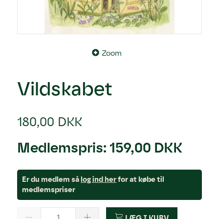
Zoom
Vildskabet
180,00 DKK
Medlemspris:
159,00 DKK
Er du medlem så
log ind her
for at købe til
medlemspriser
LÆG I KURV