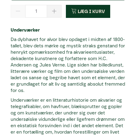
LÆG I KURV
Underværker
Da dybhavet for alvor blev opdaget i midten af 1800-
tallet, blev dets mørke og mystik straks genstand for
henrykt opmærksomhed fra akvarieentusiaster,
dekadente kunstnere og forfattere som H.C.
Andersen og Jules Verne. Lige siden har billedkunst,
litterære værker og film om den undersøiske verden
ladet os sanse og begribe havet som et element, der
er grundlaget for alt liv og samtidig absolut fremmed
for os.
Underværker er en litteraturhistorie om akvarier og
telegrafkabler, om havfruer, blæksprutter og gopler
og om kunstværker, der undrer sig over det
undersøiske vidunderlige eller ligefrem drømmer om
en ekstatisk forsvinden ind i det andet element. Det
er en fortælling om, hvordan forestillinger om livet