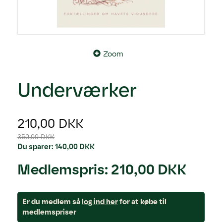
Zoom
Underværker
210,00 DKK
350,00 DKK
Du sparer:
140,00 DKK
Medlemspris:
210,00 DKK
Er du medlem så
log ind her
for at købe til
medlemspriser