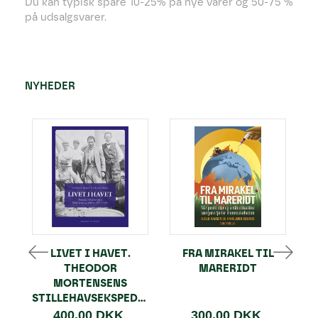
Du kan typisk spare 10-25% på nye varer og 50-75 %
på udsalgsvarer.
NYHEDER
LIVET I HAVET.
FRA MIRAKEL TIL
THEODOR
MARERIDT
MORTENSENS
STILLEHAVSEKSPEDITION
400,00 DKK
300,00 DKK