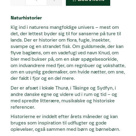
Naturhistorier
Kig ind i naturens mangfoldige univers – mest om
det, der lettest byder sig til for sanserne på ture til
lands. Der er historier om flora, fugle, insekter,
svampe og en strandet fisk. Om guldsmede, der kan
flyve baglæns, om en vadefugl ved navn Knud, om
bier med bukser på, om en skør spøgelsesorkide,
om indvandrere med fjer, om regnbuer og vokshatte,
om en usynlig gedemalker, om hvide nætter, om sne,
der faldt i fjor og en del mere.
Der er afsæt i lokale Thurø, i Tåsinge og Sydfyn, i
andre danske egne og videre ud i rum og tid – og
med spredte litterære, musikalske og historiske
referencer.
Historierne er inddelt efter årets måneder og kan
bruges som inspiration til udflugter og gode
oplevelser, også sammen med børn og børnebørn.