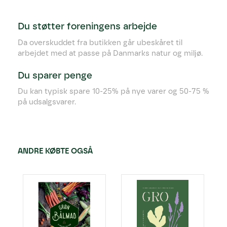
Du støtter foreningens arbejde
Da overskuddet fra butikken går ubeskåret til
arbejdet med at passe på Danmarks natur og miljø.
Du sparer penge
Du kan typisk spare 10-25% på nye varer og 50-75 %
på udsalgsvarer.
ANDRE KØBTE OGSÅ