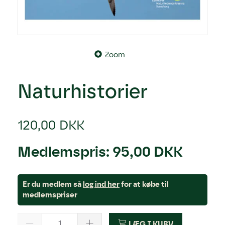
Zoom
Naturhistorier
120,00 DKK
Medlemspris:
95,00 DKK
Er du medlem så
log ind her
for at købe til
medlemspriser
LÆG I KURV