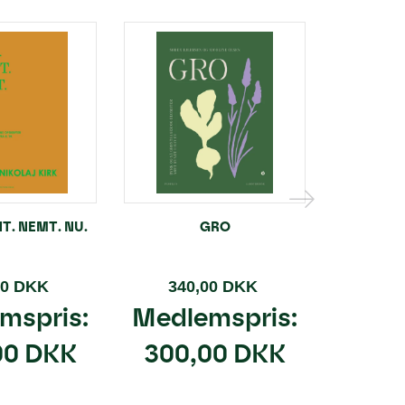
T. NEMT. NU.
GRO
VIL
00 DKK
340,00 DKK
299
mspris:
Medlemspris:
Medl
00 DKK
300,00 DKK
265