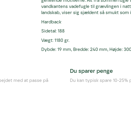
genkende motiverne. Alt fra sommerfugle ti
vandkantens vadefugle til grævlingen i nat
landskab, viser sig sjældent så smukt som 
Hardback
Sidetal: 188
Vægt: 1180 gr.
Dybde: 19 mm, Bredde: 240 mm, Højde: 3
Du sparer penge
rbejdet med at passe på
Du kan typisk spare 10-25% p