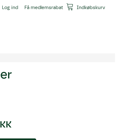
Log ind
Få medlemsrabat
Indkøbskurv
ter
DKK