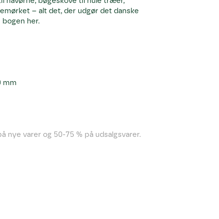
l havørne, bøgeskove til hule træer,
temørket – alt det, der udgør det danske
i bogen her.
00 mm
å nye varer og 50-75 % på udsalgsvarer.