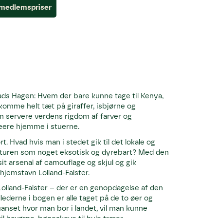
l medlemspriser
ds Hagen: Hvem der bare kunne tage til Kenya,
 komme helt tæt på giraffer, isbjørne og
n servere verdens rigdom af farver og
eere hjemme i stuerne.
 Hvad hvis man i stedet gik til det lokale og
aturen som noget eksotisk og dyrebart? Med den
t arsenal af camouflage og skjul og gik
hjemstavn Lolland-Falster.
Lolland-Falster – der er en genopdagelse af den
lederne i bogen er alle taget på de to øer og
anset hvor man bor i landet, vil man kunne