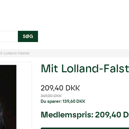
SØG
it Lolland-Falster
Mit Lolland-Fals
209,40 DKK
349,00 DKK
Du sparer:
139,60 DKK
Medlemspris:
209,40 