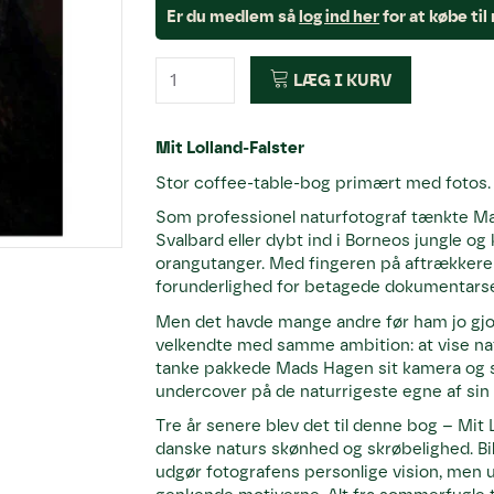
Er du medlem så
log ind her
for at købe ti
LÆG I KURV
Mit Lolland-Falster
Stor coffee-table-bog primært med fotos.
Som professionel naturfotograf tænkte Ma
Svalbard eller dybt ind i Borneos jungle og
orangutanger. Med fingeren på aftrækkere
forunderlighed for betagede dokumentars
Men det havde mange andre før ham jo gjort.
velkendte med samme ambition: at vise n
tanke pakkede Mads Hagen sit kamera og si
undercover på de naturrigeste egne af sin 
Tre år senere blev det til denne bog – Mit 
danske naturs skønhed og skrøbelighed. Bil
udgør fotografens personlige vision, men u