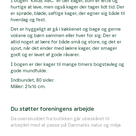
I bogen "KAGE ABC" er der kager, som er lette og
hurtige at lave, men også kager der tager lidt tid. Der
er sprøde, bløde, saftige kager, der egner sig både til
hverdag og fest.
Det er hyggeligt at gå i køkkenet og bage og gerne
voksne og børn sammen eller hver for sig. Der er
altid noget at lære for både små og store, og det er
sjovt, når det ender med lækre kager, der smager
godt og er lavet af gode råvarer.
I bogen er der kager til mange timers bogstavleg og
gode mundfulde.
Indbundet, 80 sider.
Måler: 21x16 cm.
Du støtter foreningens arbejde
Da overskuddet fra butikken går ubeskåret til
arbejdet med at passe på Danmarks natur og miljø.