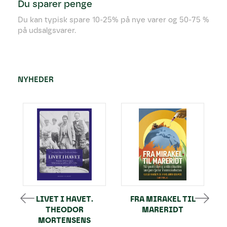
Du sparer penge
Du kan typisk spare 10-25% på nye varer og 50-75 %
på udsalgsvarer.
NYHEDER
LIVET I HAVET.
FRA MIRAKEL TIL
THEODOR
MARERIDT
MORTENSENS