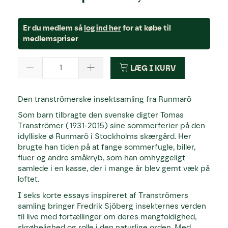
Er du medlem så
log ind her
for at købe til
medlemspriser
LÆG I KURV
Den tranströmerske insektsamling fra Runmarö
Som barn tilbragte den svenske digter Tomas
Tranströmer (1931-2015) sine sommerferier på den
idylliske ø Runmarö i Stockholms skærgård. Her
brugte han tiden på at fange sommerfugle, biller,
fluer og andre småkryb, som han omhyggeligt
samlede i en kasse, der i mange år blev gemt væk på
loftet.
I seks korte essays inspireret af Tranströmers
samling bringer Fredrik Sjöberg insekternes verden
til live med fortællinger om deres mangfoldighed,
skrøbelighed og rolle i den naturlige orden. Med