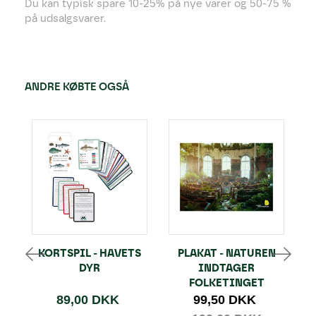
Du kan typisk spare 10-25% på nye varer og 50-75 %
på udsalgsvarer.
ANDRE KØBTE OGSÅ
KORTSPIL - HAVETS
PLAKAT - NATUREN
DYR
INDTAGER
B
FOLKETINGET
89,00 DKK
99,50 DKK