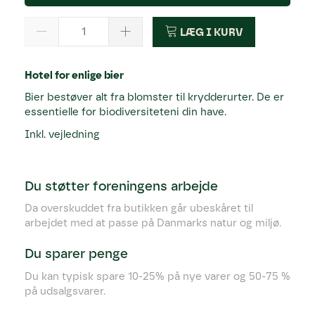
LÆG I KURV
Hotel for enlige bier
Bier bestøver alt fra blomster til krydderurter. De er
essentielle for biodiversiteteni din have.
Inkl. vejledning
Du støtter foreningens arbejde
Da overskuddet fra butikken går ubeskåret til
arbejdet med at passe på Danmarks natur og miljø.
Du sparer penge
Du kan typisk spare 10-25% på nye varer og 50-75 %
på udsalgsvarer.